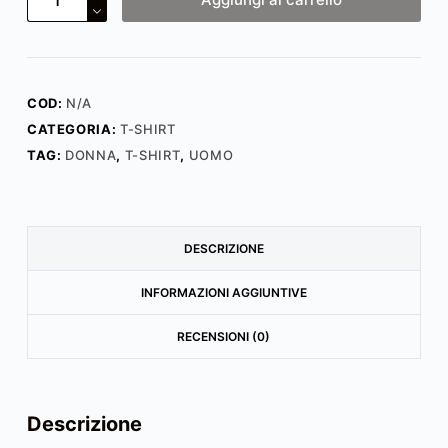
SHIRT
-
Power
Your
COD:
N/A
Creativity
CATEGORIA:
T-SHIRT
quantità
TAG:
DONNA
,
T-SHIRT
,
UOMO
DESCRIZIONE
INFORMAZIONI AGGIUNTIVE
RECENSIONI (0)
Descrizione