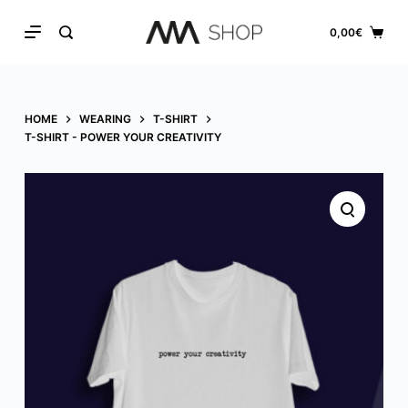
S
0,00
€
k
i
p
HOME
WEARING
T-SHIRT
t
T-SHIRT - POWER YOUR CREATIVITY
o
c
o
n
t
e
n
t