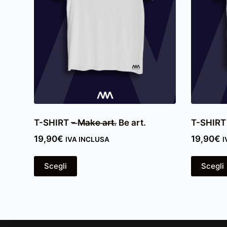
T-SHIRT – ̶M̶a̶k̶e̶ ̶a̶r̶t̶.̶ Be art.
T-SHIRT 
19,90
€
19,90
€
IVA INCLUSA
I
Scegli
Scegli