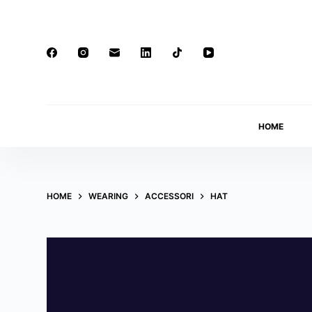
S
k
i
p
t
o
HOME
c
o
n
t
HOME
WEARING
ACCESSORI
HAT
e
n
t