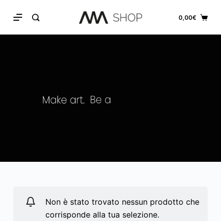
S
0,00
€
k
i
p
t
o
c
o
n
t
e
n
t
Non è stato trovato nessun prodotto che
corrisponde alla tua selezione.