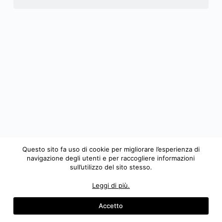
Questo sito fa uso di cookie per migliorare l’esperienza di
navigazione degli utenti e per raccogliere informazioni
sull’utilizzo del sito stesso.
AWA
A.P.S. |
C.F.
90260600730 -
P.IVA
03260540731
Trasparenza
-
Albo
|
Privacy
policy
-
Cookie
Leggi di più.
Policy
|
Risorse
©
Copyright
2018 - 2025 | All Rights Reserved | Powered
Accetto
by
Uff. Comunicazione - AWA