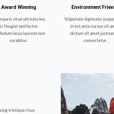
Award Winning
Environment Frie
auris vitae ultricies leo. 
Vulputate dignissim suspe
Ac feugiat sed lectus 
in est ante cursus sit a
ibulum lacus laoreet non 
dictum sit amet justoa
curabitur.
consectetur.
ing tristique risus 