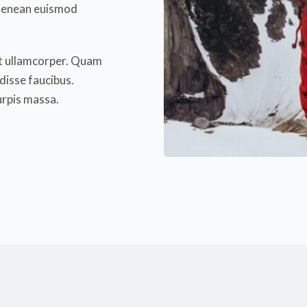
aenean euismod 
t ullamcorper. Quam 
isse faucibus. 
urpis massa.