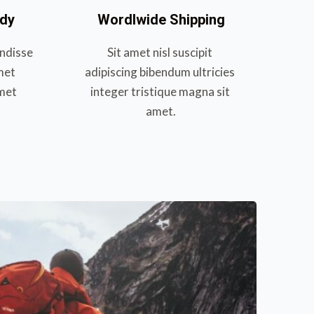
ndy
Wordlwide Shipping
ndisse 
Sit amet nisl suscipit 
met 
adipiscing bibendum ultricies 
met 
integer tristique magna sit 
amet.